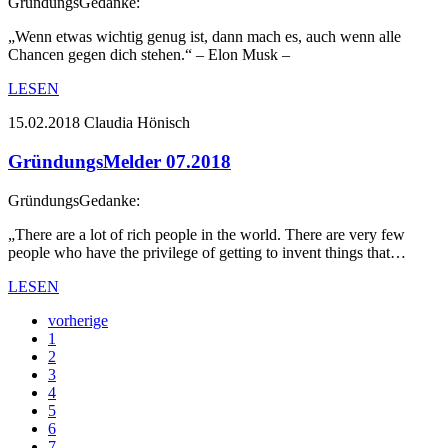
GründungsGedanke:
„Wenn etwas wichtig genug ist, dann mach es, auch wenn alle
Chancen gegen dich stehen.“ – Elon Musk –
LESEN
15.02.2018
Claudia Hönisch
GründungsMelder 07.2018
GründungsGedanke:
„There are a lot of rich people in the world. There are very few
people who have the privilege of getting to invent things that…
LESEN
vorherige
1
2
3
4
5
6
7