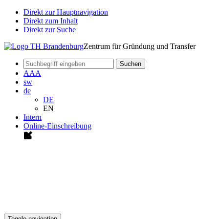
Direkt zur Hauptnavigation
Direkt zum Inhalt
Direkt zur Suche
Zentrum für Gründung und Transfer
Suchen
A
A
A
sw
de
DE
EN
Intern
Online-Einschreibung
Toggle navigation