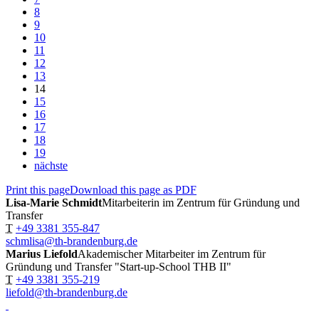
8
9
10
11
12
13
14
15
16
17
18
19
nächste
Print this page
Download this page as PDF
Lisa-Marie Schmidt
Mitarbeiterin im Zentrum für Gründung und
Transfer
T
+49 3381 355-847
schmlisa@th-brandenburg.de
Marius Liefold
Akademischer Mitarbeiter im Zentrum für
Gründung und Transfer "Start-up-School THB II"
T
+49 3381 355-219
liefold@th-brandenburg.de