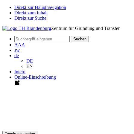
Direkt zur Hauptnavigation
Direkt zum Inhalt
Direkt zur Suche
Zentrum für Gründung und Transfer
Suchen
A
A
A
sw
de
DE
EN
Intern
Online-Einschreibung
Toggle navigation