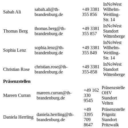
InNoWest
sabah.ali@th-
+49 3381
Wilhelm-
Sabah Ali
brandenburg.de
355 856
Weitling-
Str. 14
InNoWest
thomas.berg@th-
+49 3381
Thomas Berg
Standort
brandenburg.de
355 857
Wittenberge
InNoWest
sophia.lenz@th-
+49 3381
Wilhelm-
Sophia Lenz
brandenburg.de
355 849
Weitling-
Str. 14
InNoWest
christian.rose@th-
+49 3381
Christian Rose
Standort
brandenburg.de
355-858
Wittenberge
Präsenzstellen
Präsenzstelle
+49 162
mareen.curran@th-
OHV
Mareen Curran
330
brandenburg.de
Standort
9545
Velten
+49
Präsenzstelle
daniela.herrling@th-
3395
Prignitz
Daniela Herrling
brandenburg.de
709
Standort
8647
Pritzwalk