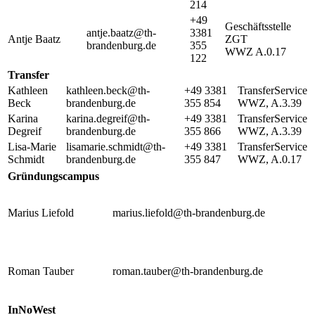
214
+49
Geschäftsstelle
antje.baatz@th-
3381
Antje Baatz
ZGT
brandenburg.de
355
WWZ A.0.17
122
Transfer
Kathleen
kathleen.beck@th-
+49 3381
TransferService
Beck
brandenburg.de
355 854
WWZ, A.3.39
Karina
karina.degreif@th-
+49 3381
TransferService
Degreif
brandenburg.de
355 866
WWZ, A.3.39
Lisa-Marie
lisamarie.schmidt@th-
+49 3381
TransferService
Schmidt
brandenburg.de
355 847
WWZ, A.0.17
Gründungscampus
Marius Liefold
marius.liefold@th-brandenburg.de
Roman Tauber
roman.tauber@th-brandenburg.de
InNoWest