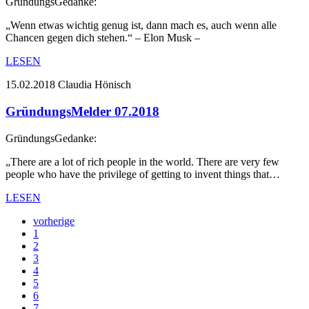
GründungsGedanke:
„Wenn etwas wichtig genug ist, dann mach es, auch wenn alle
Chancen gegen dich stehen.“ – Elon Musk –
LESEN
15.02.2018
Claudia Hönisch
GründungsMelder 07.2018
GründungsGedanke:
„There are a lot of rich people in the world. There are very few
people who have the privilege of getting to invent things that…
LESEN
vorherige
1
2
3
4
5
6
7