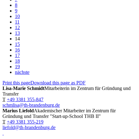
8
9
10
11
12
13
14
15
16
17
18
19
nächste
Print this page
Download this page as PDF
Lisa-Marie Schmidt
Mitarbeiterin im Zentrum für Gründung und
Transfer
T
+49 3381 355-847
schmlisa@th-brandenburg.de
Marius Liefold
Akademischer Mitarbeiter im Zentrum für
Gründung und Transfer "Start-up-School THB II"
T
+49 3381 355-219
liefold@th-brandenburg.de