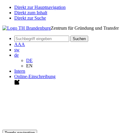
Direkt zur Hauptnavigation
Direkt zum Inhalt
Direkt zur Suche
Zentrum für Gründung und Transfer
Suchen
A
A
A
sw
de
DE
EN
Intern
Online-Einschreibung
Toggle navigation