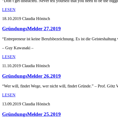
“Don’t get distracted. Never tell yourself that you need to be the bi
LESEN
18.10.2019
Claudia Hönisch
GründungsMelder 27.2019
“Entrepreneur ist keine Berufsbezeichnung. Es ist die Geisteshaltu
– Guy Kawasaki –
LESEN
11.10.2019
Claudia Hönisch
GründungsMelder 26.2019
“Wer will, findet Wege, wer nicht will, findet Gründe.” – Prof. Götz
LESEN
13.09.2019
Claudia Hönisch
GründungsMelder 25.2019