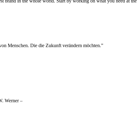
ggest brand in the whole world. Start by working on what you need at th
ng von Menschen. Die die Zukunft verändern möchten.”
 W. Werner –