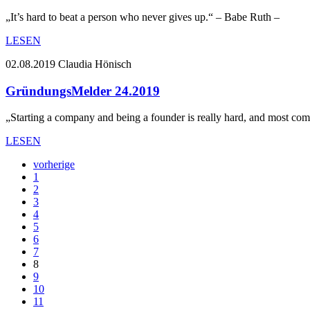
„It’s hard to beat a person who never gives up.“ – Babe Ruth –
LESEN
02.08.2019
Claudia Hönisch
GründungsMelder 24.2019
„Starting a company and being a founder is really hard, and most com
LESEN
vorherige
1
2
3
4
5
6
7
8
9
10
11