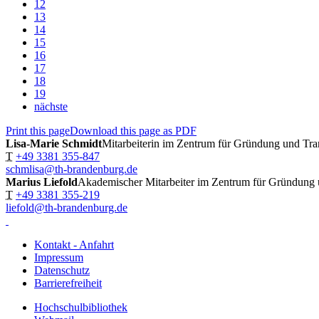
12
13
14
15
16
17
18
19
nächste
Print this page
Download this page as PDF
Lisa-Marie Schmidt
Mitarbeiterin im Zentrum für Gründung und Tra
T
+49 3381 355-847
schmlisa@th-brandenburg.de
Marius Liefold
Akademischer Mitarbeiter im Zentrum für Gründung 
T
+49 3381 355-219
liefold@th-brandenburg.de
Kontakt - Anfahrt
Impressum
Datenschutz
Barrierefreiheit
Hochschulbibliothek