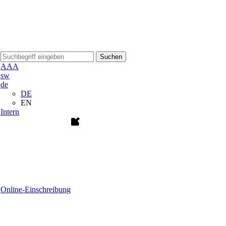
Suchen
A
A
A
sw
de
DE
EN
Intern
Online-Einschreibung