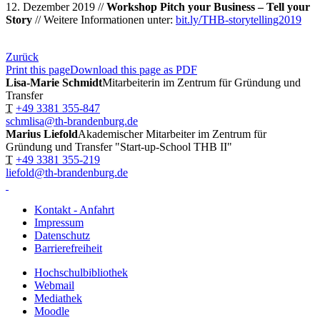
12. Dezember 2019 //
Workshop Pitch your Business – Tell your
Story
// Weitere Informationen unter:
bit.ly/THB-storytelling2019
Zurück
Print this page
Download this page as PDF
Lisa-Marie Schmidt
Mitarbeiterin im Zentrum für Gründung und
Transfer
T
+49 3381 355-847
schmlisa@th-brandenburg.de
Marius Liefold
Akademischer Mitarbeiter im Zentrum für
Gründung und Transfer "Start-up-School THB II"
T
+49 3381 355-219
liefold@th-brandenburg.de
Kontakt - Anfahrt
Impressum
Datenschutz
Barrierefreiheit
Hochschulbibliothek
Webmail
Mediathek
Moodle