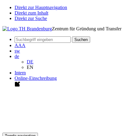
Direkt zur Hauptnavigation
Direkt zum Inhalt
Direkt zur Suche
Zentrum für Gründung und Transfer
Suchen
A
A
A
sw
de
DE
EN
Intern
Online-Einschreibung
Toggle navigation