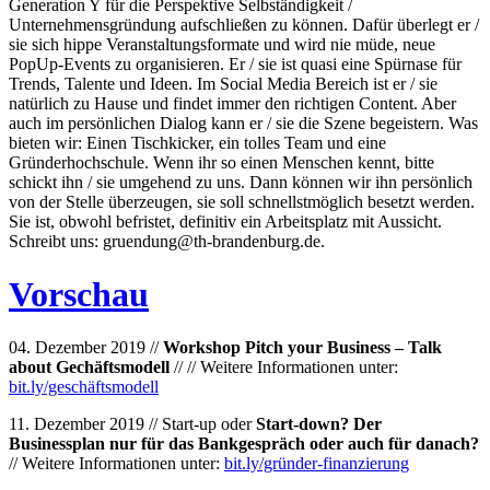
Generation Y für die Perspektive Selbständigkeit /
Unternehmensgründung aufschließen zu können. Dafür überlegt er /
sie sich hippe Veranstaltungsformate und wird nie müde, neue
PopUp-Events zu organisieren. Er / sie ist quasi eine Spürnase für
Trends, Talente und Ideen. Im Social Media Bereich ist er / sie
natürlich zu Hause und findet immer den richtigen Content. Aber
auch im persönlichen Dialog kann er / sie die Szene begeistern. Was
bieten wir: Einen Tischkicker, ein tolles Team und eine
Gründerhochschule. Wenn ihr so einen Menschen kennt, bitte
schickt ihn / sie umgehend zu uns. Dann können wir ihn persönlich
von der Stelle überzeugen, sie soll schnellstmöglich besetzt werden.
Sie ist, obwohl befristet, definitiv ein Arbeitsplatz mit Aussicht.
Schreibt uns: gruendung@th-brandenburg.de.
Vorschau
04. Dezember 2019 //
Workshop Pitch your Business – Talk
about Gechäftsmodell
// // Weitere Informationen unter:
bit.ly/geschäftsmodell
11. Dezember 2019 // Start-up oder
Start-down? Der
Businessplan nur für das Bankgespräch oder auch für danach?
// Weitere Informationen unter:
bit.ly/gründer-finanzierung