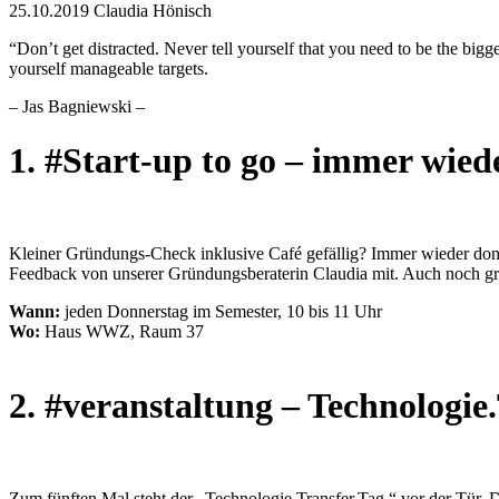
25.10.2019
Claudia Hönisch
“Don’t get distracted. Never tell yourself that you need to be the bi
yourself manageable targets.
– Jas Bagniewski –
1. #Start-up to go – immer wied
Kleiner Gründungs-Check inklusive Café gefällig? Immer wieder don
Feedback von unserer Gründungsberaterin Claudia mit. Auch noch grat
Wann:
jeden Donnerstag im Semester, 10 bis 11 Uhr
Wo:
Haus WWZ, Raum 37
2. #veranstaltung – Technologie
Zum fünften Mal steht der „Technologie.Transfer.Tag.“ vor der Tür. 