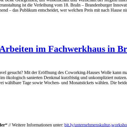
Veranstaltung ist die Verleihung vom 18. BraIn – Brandenburger Innova
end – das Publikum entscheidet, wer welchen Preis mit nach Hause ni
 Arbeiten im Fachwerkhaus in 
vel gesucht? Mit der Eröffnung des Coworking-Hauses Wolle kann man 
e im ökologisch sanierten Denkmal kurzfristig und unkompliziert nutzen
rei wählbare Tage sowie Wochen- und Monatstickets wählen. Die beide
der“
// Weitere Informationen unter:
bit.ly/unternehmenskultur-worksh