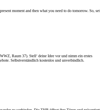
he present moment and then what you need to do tomorrow. So, set
WWZ, Raum 37). Stell‘ deine Idee vor und nimm ein erstes
bote. Selbstverständlich kostenlos und unverbindlich.
inander zu verbinden. Die THB öffnet ihre Türen und präsentiert