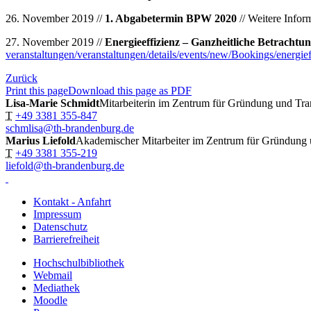
26. November 2019 //
1. Abgabetermin BPW 2020
// Weitere Infor
27. November 2019 //
Energieeffizienz – Ganzheitliche Betrachtu
veranstaltungen/veranstaltungen/details/events/new/Bookings/energie
Zurück
Print this page
Download this page as PDF
Lisa-Marie Schmidt
Mitarbeiterin im Zentrum für Gründung und Tra
T
+49 3381 355-847
schmlisa@th-brandenburg.de
Marius Liefold
Akademischer Mitarbeiter im Zentrum für Gründung 
T
+49 3381 355-219
liefold@th-brandenburg.de
Kontakt - Anfahrt
Impressum
Datenschutz
Barrierefreiheit
Hochschulbibliothek
Webmail
Mediathek
Moodle