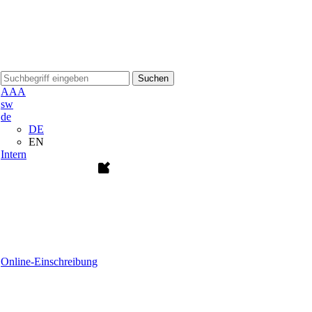
Suchen
A
A
A
sw
de
DE
EN
Intern
Online-Einschreibung