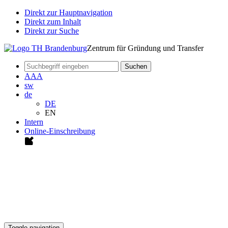
Direkt zur Hauptnavigation
Direkt zum Inhalt
Direkt zur Suche
Zentrum für Gründung und Transfer
Suchen
A
A
A
sw
de
DE
EN
Intern
Online-Einschreibung
Toggle navigation