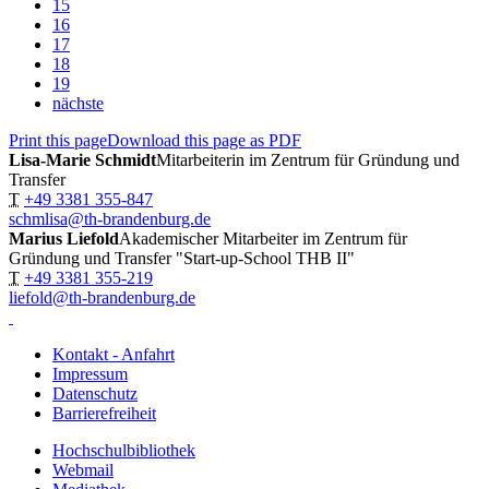
15
16
17
18
19
nächste
Print this page
Download this page as PDF
Lisa-Marie Schmidt
Mitarbeiterin im Zentrum für Gründung und
Transfer
T
+49 3381 355-847
schmlisa@th-brandenburg.de
Marius Liefold
Akademischer Mitarbeiter im Zentrum für
Gründung und Transfer "Start-up-School THB II"
T
+49 3381 355-219
liefold@th-brandenburg.de
Kontakt - Anfahrt
Impressum
Datenschutz
Barrierefreiheit
Hochschulbibliothek
Webmail