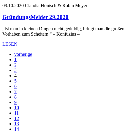
09.10.2020
Claudia Hönisch & Robin Meyer
GründungsMelder 29.2020
„Ist man in kleinen Dingen nicht geduldig, bringt man die großen
Vorhaben zum Scheitern.“ – Konfuzius –
LESEN
vorherige
1
2
3
4
5
6
7
8
9
10
11
12
13
14