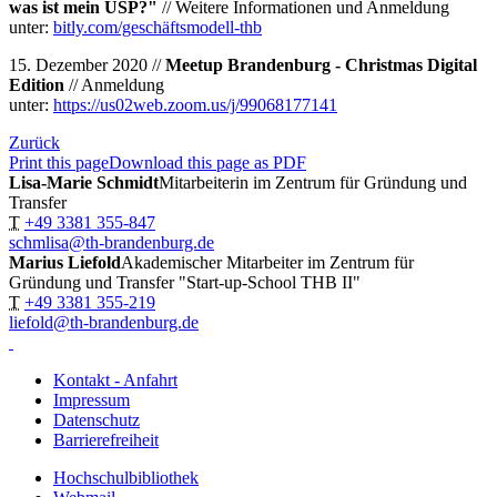
was ist mein USP?"
// Weitere Informationen und Anmeldung
unter:
bitly.com/geschäftsmodell-thb
15. Dezember 2020 //
Meetup Brandenburg - Christmas Digital
Edition
// Anmeldung
unter:
https://us02web.zoom.us/j/99068177141
Zurück
Print this page
Download this page as PDF
Lisa-Marie Schmidt
Mitarbeiterin im Zentrum für Gründung und
Transfer
T
+49 3381 355-847
schmlisa@th-brandenburg.de
Marius Liefold
Akademischer Mitarbeiter im Zentrum für
Gründung und Transfer "Start-up-School THB II"
T
+49 3381 355-219
liefold@th-brandenburg.de
Kontakt - Anfahrt
Impressum
Datenschutz
Barrierefreiheit
Hochschulbibliothek