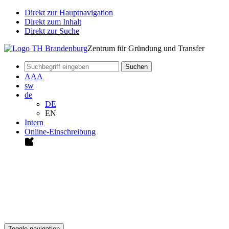
Direkt zur Hauptnavigation
Direkt zum Inhalt
Direkt zur Suche
Zentrum für Gründung und Transfer
Suchen
A
A
A
sw
de
DE
EN
Intern
Online-Einschreibung
Toggle navigation