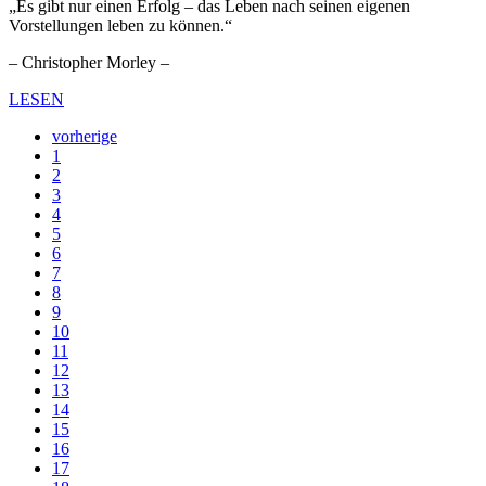
„Es gibt nur einen Erfolg – das Leben nach seinen eigenen
Vorstellungen leben zu können.“
– Christopher Morley –
LESEN
vorherige
1
2
3
4
5
6
7
8
9
10
11
12
13
14
15
16
17