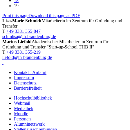
18
19
Print this page
Download this page as PDF
Lisa-Marie Schmidt
Mitarbeiterin im Zentrum für Gründung und
Transfer
T
+49 3381 355-847
schmlisa@th-brandenburg.de
Marius Liefold
Akademischer Mitarbeiter im Zentrum für
Gründung und Transfer "Start-up-School THB II"
T
+49 3381 355-219
liefold@th-brandenburg.de
Kontakt - Anfahrt
Impressum
Datenschutz
Barrierefreiheit
Hochschulbibliothek
Webmail
Mediathek
Moodle
Personen
Alumninetzwerk
Stellenausschreibungen