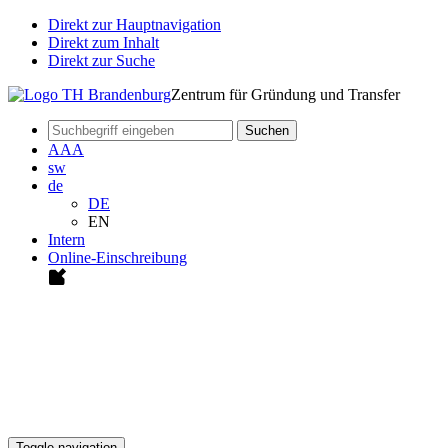
Direkt zur Hauptnavigation
Direkt zum Inhalt
Direkt zur Suche
Zentrum für Gründung und Transfer
Suchen
A
A
A
sw
de
DE
EN
Intern
Online-Einschreibung
Toggle navigation