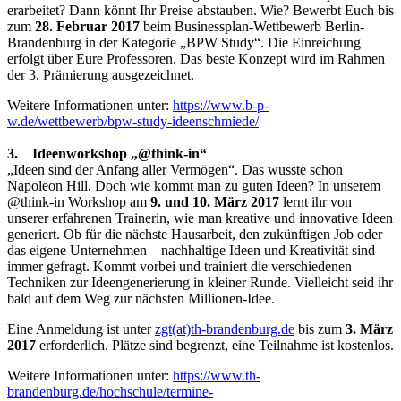
erarbeitet? Dann könnt Ihr Preise abstauben. Wie? Bewerbt Euch bis
zum
28. Februar 2017
beim Businessplan-Wettbewerb Berlin-
Brandenburg in der Kategorie „BPW Study“. Die Einreichung
erfolgt über Eure Professoren. Das beste Konzept wird im Rahmen
der 3. Prämierung ausgezeichnet.
Weitere Informationen unter:
https://www.b-p-
w.de/wettbewerb/bpw-study-ideenschmiede/
3. Ideenworkshop „@think-in“
„Ideen sind der Anfang aller Vermögen“. Das wusste schon
Napoleon Hill. Doch wie kommt man zu guten Ideen? In unserem
@think-in Workshop am
9. und 10. März 2017
lernt ihr von
unserer erfahrenen Trainerin, wie man kreative und innovative Ideen
generiert. Ob für die nächste Hausarbeit, den zukünftigen Job oder
das eigene Unternehmen – nachhaltige Ideen und Kreativität sind
immer gefragt. Kommt vorbei und trainiert die verschiedenen
Techniken zur Ideengenerierung in kleiner Runde. Vielleicht seid ihr
bald auf dem Weg zur nächsten Millionen-Idee.
Eine Anmeldung ist unter
zgt(at)th-brandenburg.de
bis zum
3. März
2017
erforderlich. Plätze sind begrenzt, eine Teilnahme ist kostenlos.
Weitere Informationen unter:
https://www.th-
brandenburg.de/hochschule/termine-