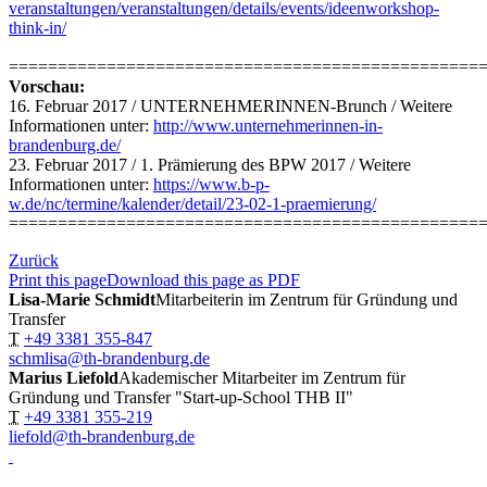
veranstaltungen/veranstaltungen/details/events/ideenworkshop-
think-in/
================================================
Vorschau:
16. Februar 2017 / UNTERNEHMERINNEN-Brunch / Weitere
Informationen unter:
http://www.unternehmerinnen-in-
brandenburg.de/
23. Februar 2017 / 1. Prämierung des BPW 2017 / Weitere
Informationen unter:
https://www.b-p-
w.de/nc/termine/kalender/detail/23-02-1-praemierung/
================================================
Zurück
Print this page
Download this page as PDF
Lisa-Marie Schmidt
Mitarbeiterin im Zentrum für Gründung und
Transfer
T
+49 3381 355-847
schmlisa@th-brandenburg.de
Marius Liefold
Akademischer Mitarbeiter im Zentrum für
Gründung und Transfer "Start-up-School THB II"
T
+49 3381 355-219
liefold@th-brandenburg.de