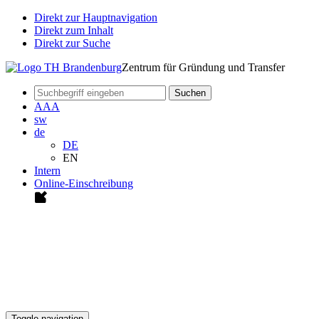
Direkt zur Hauptnavigation
Direkt zum Inhalt
Direkt zur Suche
Zentrum für Gründung und Transfer
Suchen
A
A
A
sw
de
DE
EN
Intern
Online-Einschreibung
Toggle navigation