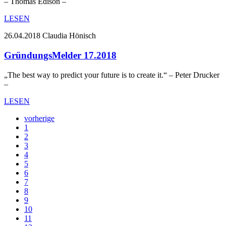
– Thomas Edison –
LESEN
26.04.2018
Claudia Hönisch
GründungsMelder 17.2018
„The best way to predict your future is to create it.“ – Peter Drucker
–
LESEN
vorherige
1
2
3
4
5
6
7
8
9
10
11