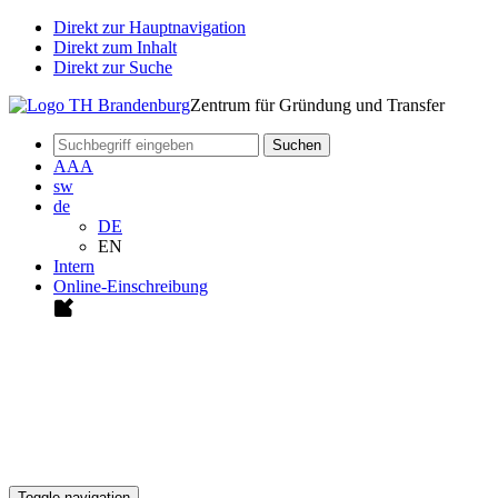
Direkt zur Hauptnavigation
Direkt zum Inhalt
Direkt zur Suche
Zentrum für Gründung und Transfer
Suchen
A
A
A
sw
de
DE
EN
Intern
Online-Einschreibung
Toggle navigation