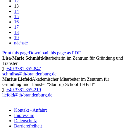
12
13
14
15
16
17
18
19
nächste
Print this page
Download this page as PDF
Lisa-Marie Schmidt
Mitarbeiterin im Zentrum für Gründung und
Transfer
T
+49 3381 355-847
schmlisa@th-brandenburg.de
Marius Liefold
Akademischer Mitarbeiter im Zentrum für
Gründung und Transfer "Start-up-School THB II"
T
+49 3381 355-219
liefold@th-brandenburg.de
Kontakt - Anfahrt
Impressum
Datenschutz
Barrierefreiheit