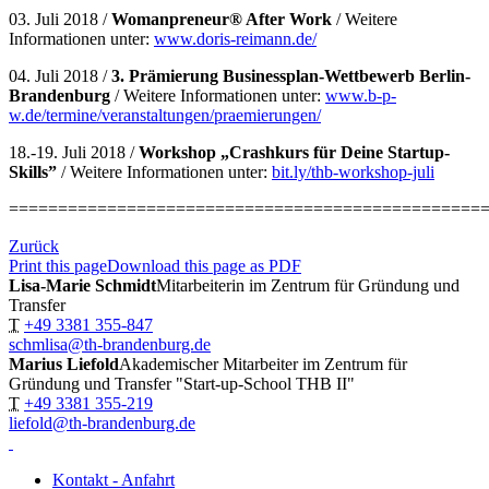
03. Juli 2018 /
Womanpreneur® After Work
/ Weitere
Informationen unter:
www.doris-reimann.de/
04. Juli 2018 /
3. Prämierung Businessplan-Wettbewerb Berlin-
Brandenburg
/ Weitere Informationen unter:
www.b-p-
w.de/termine/veranstaltungen/praemierungen/
18.-19. Juli 2018 /
Workshop „Crashkurs für Deine Startup-
Skills”
/ Weitere Informationen unter:
bit.ly/thb-workshop-juli
================================================
Zurück
Print this page
Download this page as PDF
Lisa-Marie Schmidt
Mitarbeiterin im Zentrum für Gründung und
Transfer
T
+49 3381 355-847
schmlisa@th-brandenburg.de
Marius Liefold
Akademischer Mitarbeiter im Zentrum für
Gründung und Transfer "Start-up-School THB II"
T
+49 3381 355-219
liefold@th-brandenburg.de
Kontakt - Anfahrt