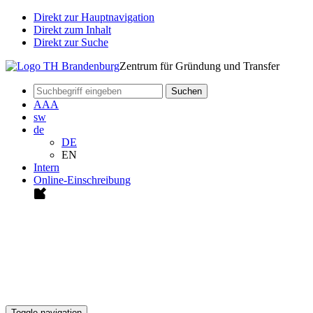
Direkt zur Hauptnavigation
Direkt zum Inhalt
Direkt zur Suche
Zentrum für Gründung und Transfer
Suchen
A
A
A
sw
de
DE
EN
Intern
Online-Einschreibung
Toggle navigation