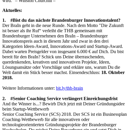
wird.“ – Winston Churchill –
Aktuelles:
1. #Bist du das nächste Brandenburger Innovationstalent?
Der BraIn geht in die neue Runde. Nach dem Motto "Die Zukunft
ist besser als ihr Ruf“ verleiht die THB gemeinsam mit
Brandenburger Unternehmen den BraIn – Brandenburger
Innovationspreis auch in diesem Jahr und zwar in den drei
Kategorien Ideen-Award, Innovations-Award und Startup-Award.
Dabei warten Preisgelder von insgesamt 6.000 € auf Dich. Du bist
bereit für den BraIn? Schick uns Deine überraschenden,
querdenkenden, kreativen und innovativen Projekte, Ideen,
Lösungsansätze oder Vorschläge und erkläre uns, warum Du die
Welt damit ein Stück besser machst. Einsendeschluss:
18. Oktober
2018.
Weitere Informationen unter:
bit.ly/thb-brain
2. #Senior Coaching Service verlängert Einreichungsfrist
And the Winner is...? Bewirb Dich jetzt mit Deiner Gründungsidee
beim Startup-Wettbewerb
Senior Coaching Service (SCS) 2018. Der SCS ist ein Businessplan
Coaching-Wettbewerb für alle innovativen oder
technologieorientierten Gründungsprojekte der Brandenburger
Hochschulen. Du reichst Deine Bewerbung ein und setzt Dich in