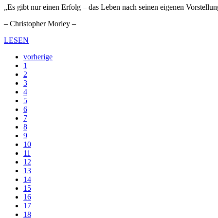
„Es gibt nur einen Erfolg – das Leben nach seinen eigenen Vorstellu
– Christopher Morley –
LESEN
vorherige
1
2
3
4
5
6
7
8
9
10
11
12
13
14
15
16
17
18