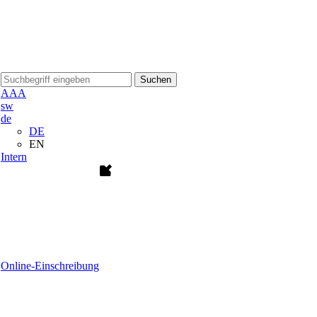
Suchen
A
A
A
sw
de
DE
EN
Intern
Online-Einschreibung