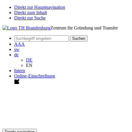
Direkt zur Hauptnavigation
Direkt zum Inhalt
Direkt zur Suche
Zentrum für Gründung und Transfer
Suchen
A
A
A
sw
de
DE
EN
Intern
Online-Einschreibung
Toggle navigation