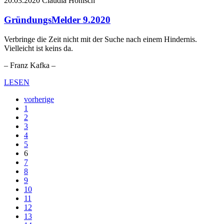
20.03.2020
Claudia Hönisch
GründungsMelder 9.2020
Verbringe die Zeit nicht mit der Suche nach einem Hindernis.
Vielleicht ist keins da.
– Franz Kafka –
LESEN
vorherige
1
2
3
4
5
6
7
8
9
10
11
12
13