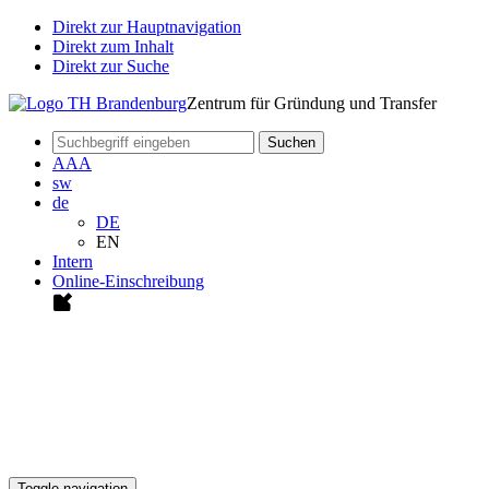
Direkt zur Hauptnavigation
Direkt zum Inhalt
Direkt zur Suche
Zentrum für Gründung und Transfer
Suchen
A
A
A
sw
de
DE
EN
Intern
Online-Einschreibung
Toggle navigation