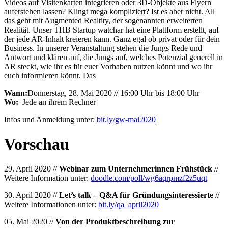
Videos auf Visitenkarten integrieren oder 3D-Objekte aus Flyern
auferstehen lassen? Klingt mega kompliziert? Ist es aber nicht. All
das geht mit Augmented Realtity, der sogenannten erweiterten
Realität. Unser THB Startup watchar hat eine Plattform erstellt, auf
der jede AR-Inhalt kreieren kann. Ganz egal ob privat oder für dein
Business. In unserer Veranstaltung stehen die Jungs Rede und
Antwort und klären auf, die Jungs auf, welches Potenzial generell in
AR steckt, wie ihr es für euer Vorhaben nutzen könnt und wo ihr
euch informieren könnt. Das
Wann:
Donnerstag, 28. Mai 2020 // 16:00 Uhr bis 18:00 Uhr
Wo:
Jede an ihrem Rechner
Infos und Anmeldung unter:
bit.ly/gw-mai2020
Vorschau
29. April 2020 //
Webinar zum Unternehmerinnen Frühstück
//
Weitere Information unter:
doodle.com/poll/wg6aqrpmzf2z5uqt
30. April 2020 //
Let’s talk – Q&A für Gründungsinteressierte
//
Weitere Informationen unter:
bit.ly/qa_april2020
05. Mai 2020 //
Von der Produktbeschreibung zur