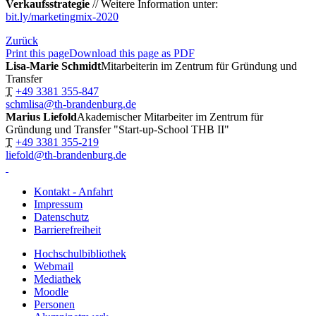
Verkaufsstrategie
// Weitere Information unter:
bit.ly/marketingmix-2020
Zurück
Print this page
Download this page as PDF
Lisa-Marie Schmidt
Mitarbeiterin im Zentrum für Gründung und
Transfer
T
+49 3381 355-847
schmlisa@th-brandenburg.de
Marius Liefold
Akademischer Mitarbeiter im Zentrum für
Gründung und Transfer "Start-up-School THB II"
T
+49 3381 355-219
liefold@th-brandenburg.de
Kontakt - Anfahrt
Impressum
Datenschutz
Barrierefreiheit
Hochschulbibliothek
Webmail
Mediathek
Moodle
Personen