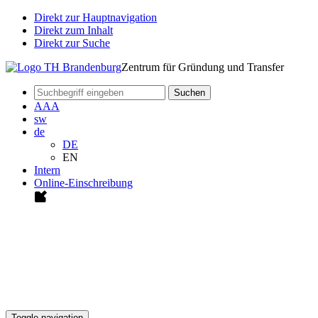
Direkt zur Hauptnavigation
Direkt zum Inhalt
Direkt zur Suche
Zentrum für Gründung und Transfer
Suchen
A
A
A
sw
de
DE
EN
Intern
Online-Einschreibung
Toggle navigation