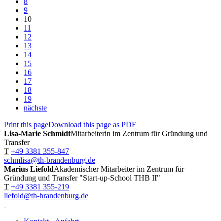
8
9
10
11
12
13
14
15
16
17
18
19
nächste
Print this page
Download this page as PDF
Lisa-Marie Schmidt
Mitarbeiterin im Zentrum für Gründung und
Transfer
T
+49 3381 355-847
schmlisa@th-brandenburg.de
Marius Liefold
Akademischer Mitarbeiter im Zentrum für
Gründung und Transfer "Start-up-School THB II"
T
+49 3381 355-219
liefold@th-brandenburg.de