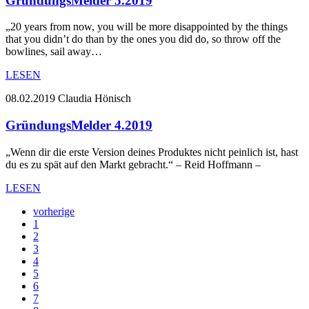
GründungsMelder 5.2019
„20 years from now, you will be more disappointed by the things
that you didn’t do than by the ones you did do, so throw off the
bowlines, sail away…
LESEN
08.02.2019
Claudia Hönisch
GründungsMelder 4.2019
„Wenn dir die erste Version deines Produktes nicht peinlich ist, hast
du es zu spät auf den Markt gebracht.“ – Reid Hoffmann –
LESEN
vorherige
1
2
3
4
5
6
7