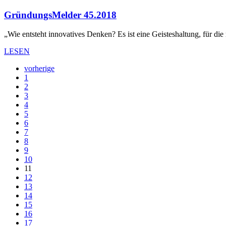
GründungsMelder 45.2018
„Wie entsteht innovatives Denken? Es ist eine Geisteshaltung, für di
LESEN
vorherige
1
2
3
4
5
6
7
8
9
10
11
12
13
14
15
16
17