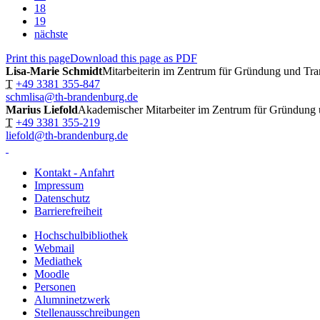
18
19
nächste
Print this page
Download this page as PDF
Lisa-Marie Schmidt
Mitarbeiterin im Zentrum für Gründung und Tra
T
+49 3381 355-847
schmlisa@th-brandenburg.de
Marius Liefold
Akademischer Mitarbeiter im Zentrum für Gründung 
T
+49 3381 355-219
liefold@th-brandenburg.de
Kontakt - Anfahrt
Impressum
Datenschutz
Barrierefreiheit
Hochschulbibliothek
Webmail
Mediathek
Moodle
Personen
Alumninetzwerk
Stellenausschreibungen