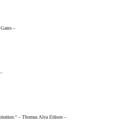
 Gates –
 –
spiration.“ – Thomas Alva Edison –