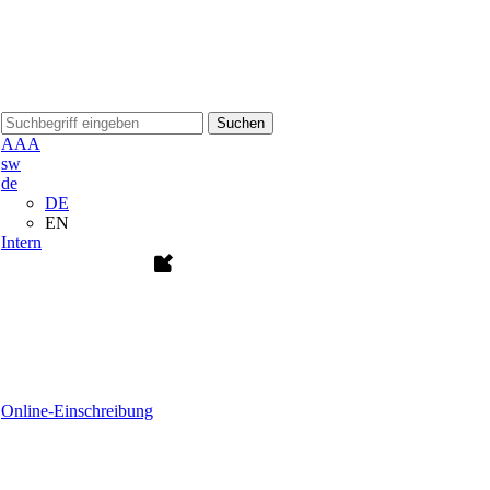
Suchen
A
A
A
sw
de
DE
EN
Intern
Online-Einschreibung