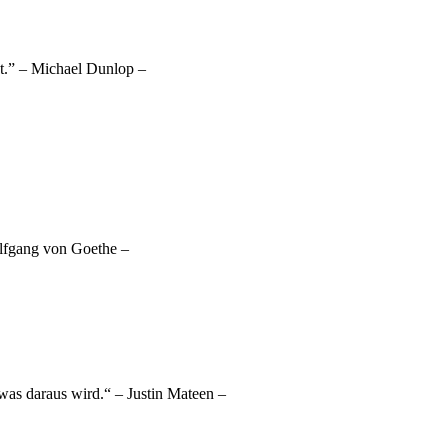
ost.” – Michael Dunlop –
olfgang von Goethe –
 was daraus wird.“ – Justin Mateen –