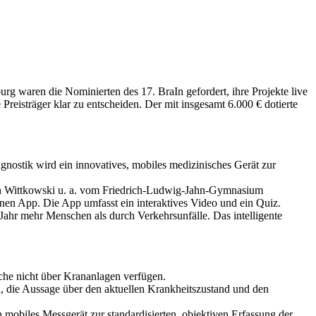
 waren die Nominierten des 17. BraIn gefordert, ihre Projekte live
reisträger klar zu entscheiden. Der mit insgesamt 6.000 € dotierte
nostik wird ein innovatives, mobiles medizinisches Gerät zur
h Wittkowski u. a. vom Friedrich-Ludwig-Jahn-Gymnasium
nen App. Die App umfasst ein interaktives Video und ein Quiz.
ahr mehr Menschen als durch Verkehrsunfälle. Das intelligente
che nicht über Krananlagen verfügen.
 die Aussage über den aktuellen Krankheitszustand und den
iles Messgerät zur standardisierten, objektiven Erfassung der