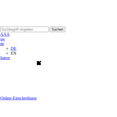
Suchen
A
A
A
sw
de
DE
EN
Intern
Online-Einschreibung