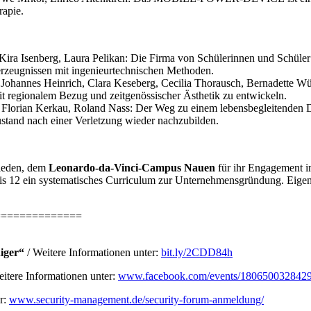
rapie.
Kira Isenberg, Laura Pelikan: Die Firma von Schülerinnen und Schü
erzeugnissen mit ingenieurtechnischen Methoden.
Johannes Heinrich, Clara Keseberg, Cecilia Thorausch, Bernadette W
regionalem Bezug und zeitgenössischer Ästhetik zu entwickeln.
. Florian Kerkau, Roland Nass: Der Weg zu einem lebensbegleitenden 
ustand nach einer Verletzung wieder nachzubilden.
hieden, dem
Leonardo-da-Vinci-Campus Nauen
für ihr Engagement i
bis 12 ein systematisches Curriculum zur Unternehmensgründung. Eige
==============
iger“
/ Weitere Informationen unter:
bit.ly/2CDD84h
eitere Informationen unter:
www.facebook.com/events/1806500328429
r:
www.security-management.de/security-forum-anmeldung/