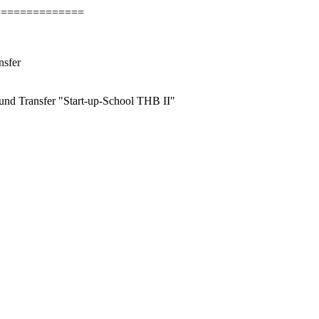
==============
nsfer
und Transfer "Start-up-School THB II"