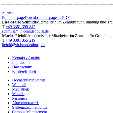
================================================
Zurück
Print this page
Download this page as PDF
Lisa-Marie Schmidt
Mitarbeiterin im Zentrum für Gründung und Tra
T
+49 3381 355-847
schmlisa@th-brandenburg.de
Marius Liefold
Akademischer Mitarbeiter im Zentrum für Gründung 
T
+49 3381 355-219
liefold@th-brandenburg.de
Kontakt - Anfahrt
Impressum
Datenschutz
Barrierefreiheit
Hochschulbibliothek
Webmail
Mediathek
Moodle
Personen
Alumninetzwerk
Stellenausschreibungen
Campus Management