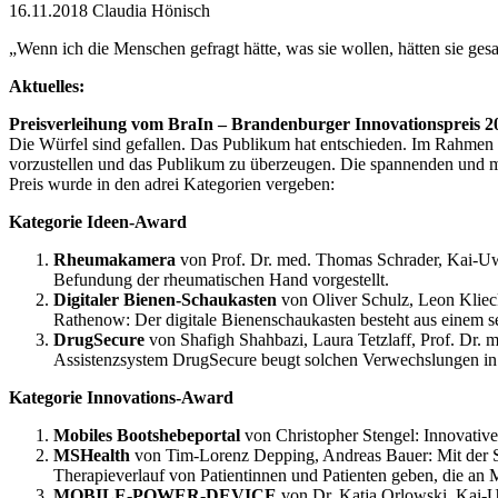
16.11.2018
Claudia Hönisch
„Wenn ich die Menschen gefragt hätte, was sie wollen, hätten sie gesa
Aktuelles:
Preisverleihung vom BraIn – Brandenburger Innovationspreis 2
Die Würfel sind gefallen. Das Publikum hat entschieden. Im Rahmen 
vorzustellen und das Publikum zu überzeugen. Die spannenden und mitr
Preis wurde in den adrei Kategorien vergeben:
Kategorie Ideen-Award
Rheumakamera
von Prof. Dr. med. Thomas Schrader, Kai-Uwe 
Befundung der rheumatischen Hand vorgestellt.
Digitaler Bienen-Schaukasten
von Oliver Schulz, Leon Klie
Rathenow: Der digitale Bienenschaukasten besteht aus einem s
DrugSecure
von Shafigh Shahbazi, Laura Tetzlaff, Prof. Dr.
Assistenzsystem DrugSecure beugt solchen Verwechslungen i
Kategorie Innovations-Award
Mobiles Bootshebeportal
von Christopher Stengel: Innovative
MSHealth
von Tim-Lorenz Depping, Andreas Bauer: Mit der S
Therapieverlauf von Patientinnen und Patienten geben, die an M
MOBILE-POWER-DEVICE
von Dr. Katja Orlowski, Kai-