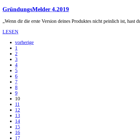
GründungsMelder 4.2019
„Wenn dir die erste Version deines Produktes nicht peinlich ist, hast
LESEN
vorherige
1
2
3
4
5
6
7
8
9
10
11
12
13
14
15
16
17