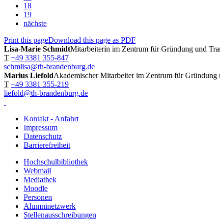
18
19
nächste
Print this page
Download this page as PDF
Lisa-Marie Schmidt
Mitarbeiterin im Zentrum für Gründung und Tra
T
+49 3381 355-847
schmlisa@th-brandenburg.de
Marius Liefold
Akademischer Mitarbeiter im Zentrum für Gründung 
T
+49 3381 355-219
liefold@th-brandenburg.de
Kontakt - Anfahrt
Impressum
Datenschutz
Barrierefreiheit
Hochschulbibliothek
Webmail
Mediathek
Moodle
Personen
Alumninetzwerk
Stellenausschreibungen