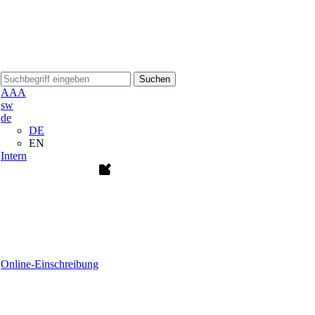
Suchen
A
A
A
sw
de
DE
EN
Intern
Online-Einschreibung