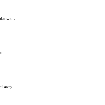
 – Unknown…
on –
 sail away…