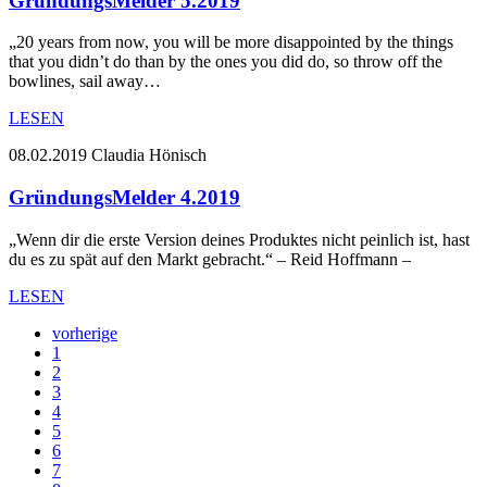
GründungsMelder 5.2019
„20 years from now, you will be more disappointed by the things
that you didn’t do than by the ones you did do, so throw off the
bowlines, sail away…
LESEN
08.02.2019
Claudia Hönisch
GründungsMelder 4.2019
„Wenn dir die erste Version deines Produktes nicht peinlich ist, hast
du es zu spät auf den Markt gebracht.“ – Reid Hoffmann –
LESEN
vorherige
1
2
3
4
5
6
7