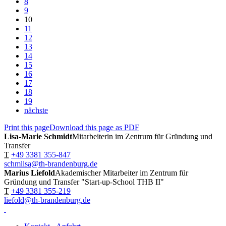
8
9
10
11
12
13
14
15
16
17
18
19
nächste
Print this page
Download this page as PDF
Lisa-Marie Schmidt
Mitarbeiterin im Zentrum für Gründung und
Transfer
T
+49 3381 355-847
schmlisa@th-brandenburg.de
Marius Liefold
Akademischer Mitarbeiter im Zentrum für
Gründung und Transfer "Start-up-School THB II"
T
+49 3381 355-219
liefold@th-brandenburg.de