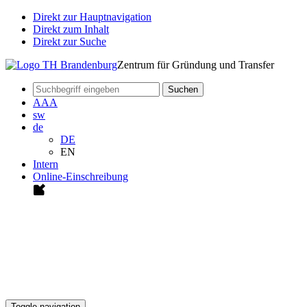
Direkt zur Hauptnavigation
Direkt zum Inhalt
Direkt zur Suche
Zentrum für Gründung und Transfer
Suchen
A
A
A
sw
de
DE
EN
Intern
Online-Einschreibung
Toggle navigation