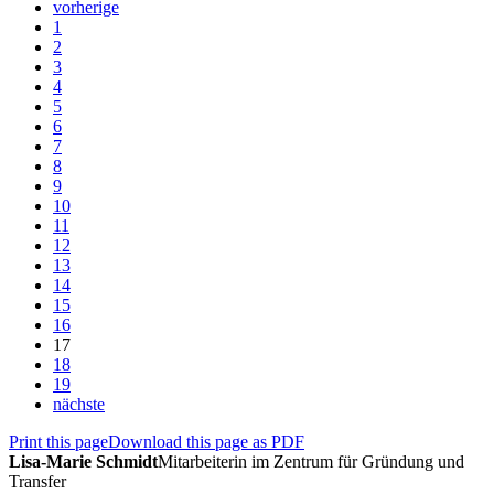
vorherige
1
2
3
4
5
6
7
8
9
10
11
12
13
14
15
16
17
18
19
nächste
Print this page
Download this page as PDF
Lisa-Marie Schmidt
Mitarbeiterin im Zentrum für Gründung und
Transfer