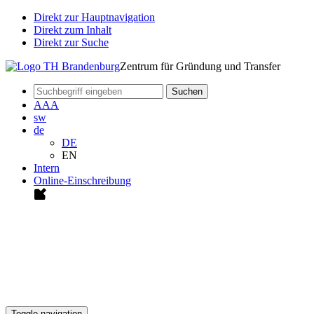
Direkt zur Hauptnavigation
Direkt zum Inhalt
Direkt zur Suche
Zentrum für Gründung und Transfer
Suchen
A
A
A
sw
de
DE
EN
Intern
Online-Einschreibung
Toggle navigation