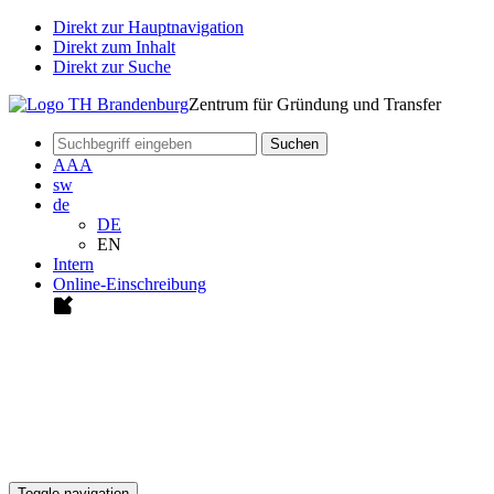
Direkt zur Hauptnavigation
Direkt zum Inhalt
Direkt zur Suche
Zentrum für Gründung und Transfer
Suchen
A
A
A
sw
de
DE
EN
Intern
Online-Einschreibung
Toggle navigation