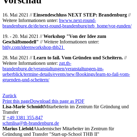
16. Mai 2021 //
Einsendeschluss NEXT STEP: Brandenburg
//
Weitere Informationen unter:
hwww.next-round-
brandenburg.de/de/next-round-brandenburg/nrb_home/vor-runden/
19. - 20. Mai 2021 //
Workshop "Von der Idee zum
Geschäftsmodell"
// Weitere Informationen unter:
bitly.com/ideenworkshop-thb21
28. Mai 2021 //
Learn to fail. Vom Gründen und Scheitern.
//
Weitere Informationen unter:
zgt.th-
brandenburg.de/veranstaltungen/veranstaltungen-im-
ueberblick/termine-details/events/new/Bookings/learn-to-fail-vom-
gruenden-und-scheitern/
Zurück
Print this page
Download this page as PDF
Lisa-Marie Schmidt
Mitarbeiterin im Zentrum für Gründung und
Transfer
T
+49 3381 355-847
schmlisa@th-brandenburg.de
Marius Liefold
Akademischer Mitarbeiter im Zentrum für
Gründung und Transfer "Start-up-School THB II"