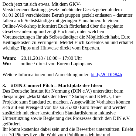
Doch jetzt tut sich etwas. Mit dem GKV-
Versichertenentlastungsgesetz möchte der Gesetzgeber ab dem
01.01.2019 verschiedene Berufsgruppen gezielt entlasten – darunter
fallen auch Selbstständige mit geringen Einnahmen. In einem
Online-Workshop informiert Euch förderland über die geplante
Gesetzesänderung und zeigt Euch auf, unter welchen
Voraussetzungen Ihr als Selbstständiger die Möglichkeit habt, Eure
Beitragskosten zu verringern. Meldet Euch kostenlos an und erhaltet
wichtige Tipps und Hinweise direkt vom Experten.
Wann:
20.11.2018 / 16:00 – 17:00 Uhr
Wo:
online / direkt von Eurem Laptop aus
Weitere Informationen und Anmeldung unter:
bit.ly/2CDD84h
3. #DIN-Connect Pitch – Marktplatz der Ideen
Das Deutsche Institut für Normung (DIN e.V.) unterstützt beim
diesjährigen „Marktplatz der Ideen“ Startups und KMUs, Ihre
Projekte zum Standard zu machen. Ausgewählte Vorhaben können
sich auf ein Preisgeld von bis zu 35.000 Euro freuen und werden
zusätzlich mit einer kostenfreien Standardisierung inklusive
Unterstützung sowie Begleitung des Prozesses durch den DIN e.V.
gefördert.
Ihr könnt kostenlos dabei sein und die Bewerber unterstützen. Erlebt
ca. 30 Pitches live, die Wahl zum Publikumsliebling und