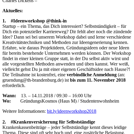
Charles Dickens –
Aktuelles:
1. #Ideenworkshop @think-in
Startup – ein Thema, das Dich interessiert? Selbstständigkeit – für
Dich ein potenzieller Karriereweg? Dir fehlt aber noch die zündende
Idee? Dann sei bei unserem Workshop dabei und lerne verschiedene
Kreativitätstechniken und Methoden zur Ideengenerierung kennen.
Erfahre, wie daraus Projektideen, Gründungsideen oder neue Ideen
für bereits bestehende Unternehmen werden können. Der Workshop
findet in einer kleinen Gruppe statt, in der Du selbst aktiv wirst und
alle vorgestellten Methoden anwenden und üben kannst. Wer weiß,
vielleicht gehst Du ja mit einer eigenen Geschäftsidee nach Hause?!
Die Teilnahme ist kostenfrei, eine
verbindliche Anmeldung
(an:
gruendung@th-brandenburg.de) ist
bis zum 11. November 2018
erforderlich.
Wann:
13. – 14.11.2018 / 09:30 – 16:00 Uhr
Wo:
GründungsKosmos (Haus M) / Studentenwohnheim
Weitere Informationen:
bit.ly/ideenworkshop2018
2. #Krankenversicherung für Selbstständige
Krankenkassenbeiträge – jeder Selbstständige kennt dieses leidige
Thema. Diese sind oft sehr hoch und eine zusätzliche Belastung.