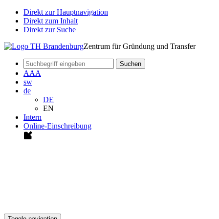
Direkt zur Hauptnavigation
Direkt zum Inhalt
Direkt zur Suche
Zentrum für Gründung und Transfer
Suchen
A
A
A
sw
de
DE
EN
Intern
Online-Einschreibung
Toggle navigation