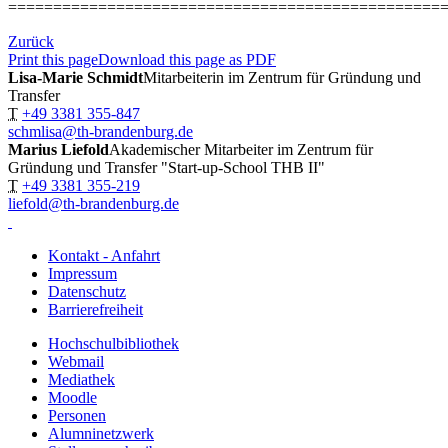
================================================
Zurück
Print this page
Download this page as PDF
Lisa-Marie Schmidt
Mitarbeiterin im Zentrum für Gründung und
Transfer
T
+49 3381 355-847
schmlisa@th-brandenburg.de
Marius Liefold
Akademischer Mitarbeiter im Zentrum für
Gründung und Transfer "Start-up-School THB II"
T
+49 3381 355-219
liefold@th-brandenburg.de
Kontakt - Anfahrt
Impressum
Datenschutz
Barrierefreiheit
Hochschulbibliothek
Webmail
Mediathek
Moodle
Personen
Alumninetzwerk