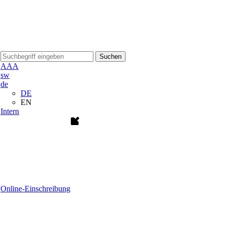
Suchen
A
A
A
sw
de
DE
EN
Intern
Online-Einschreibung