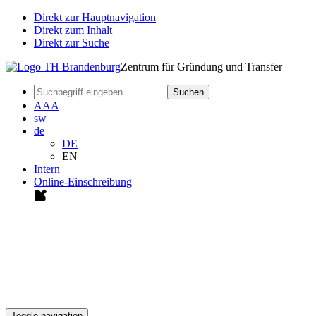
Direkt zur Hauptnavigation
Direkt zum Inhalt
Direkt zur Suche
Zentrum für Gründung und Transfer
Suchen
A
A
A
sw
de
DE
EN
Intern
Online-Einschreibung
Toggle navigation