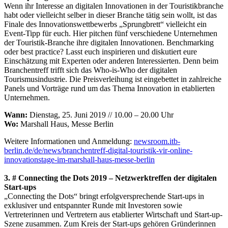
Wenn ihr Interesse an digitalen Innovationen in der Touristikbranche
habt oder vielleicht selber in dieser Branche tätig sein wollt, ist das
Finale des Innovationswettbewerbs „Sprungbrett“ vielleicht ein
Event-Tipp für euch. Hier pitchen fünf verschiedene Unternehmen
der Touristik-Branche ihre digitalen Innovationen. Benchmarking
oder best practice? Lasst euch inspirieren und diskutiert eure
Einschätzung mit Experten oder anderen Interessierten. Denn beim
Branchentreff trifft sich das Who-is-Who der digitalen
Tourismusindustrie. Die Preisverleihung ist eingebettet in zahlreiche
Panels und Vorträge rund um das Thema Innovation in etablierten
Unternehmen.
Wann:
Dienstag, 25. Juni 2019 // 10.00 – 20.00 Uhr
Wo:
Marshall Haus, Messe Berlin
Weitere Informationen und Anmeldung:
newsroom.itb-
berlin.de/de/news/branchentreff-digital-touristik-vir-online-
innovationstage-im-marshall-haus-messe-berlin
3. # Connecting the Dots 2019 – Netzwerktreffen der digitalen
Start-ups
„Connecting the Dots“ bringt erfolgversprechende Start-ups in
exklusiver und entspannter Runde mit Investoren sowie
Vertreterinnen und Vertretern aus etablierter Wirtschaft und Start-up-
Szene zusammen. Zum Kreis der Start-ups gehören Gründerinnen