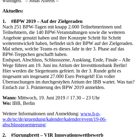
würdigen.“ – Jonas Ahrens –
Aktuelles:
1. #BPW 2019 – Auf der Zielgeraden
Nach 251 BPW-Tagen mit knapp 2.000 Teilnehmerinnen und
Teilnehmern, die 140 BPW-Veranstaltungen sowie die weiteren
Angebote genutzt haben und ihre Konzepte Schritt für Schritt
weiterentwickelt haben, befindet sich der BPW auf der Zielgeraden.
Mal sehen, welche Teams es dieses Jahr in der 3. Phase auf das
BPW-Treppchen geschafft haben.
Endspurt, Abschluss, Schlussszene, Ausklang, Ende, Finale – Alle
Wege führen am 19. Juni ins Atrium der Investitionsbank Berlin!
Hier werden die Siegerteams gefeiert. In der 3. Runde geht es
insgesamt um insgesamt 27.000 Euro Preisgeld! Ein voller
Überraschungen im durchgestylten Atrium der IBB wartet. Was tun?
Einfach zur 3. Prämierung des BPW 2019 anmelden.
Wann:
Mittwoch, 19. Juni 2019 // 17.30 – 23 Uhr
Wo:
IBB, Berlin
Weitere Informationen und Anmeldung:
www.b-p-
w.de/nc/de/gruendung/kalender/kalender/event/19-06-
abschlusspraemierung/
2. #Sprungbrett – VIR Innovationswettbewerb