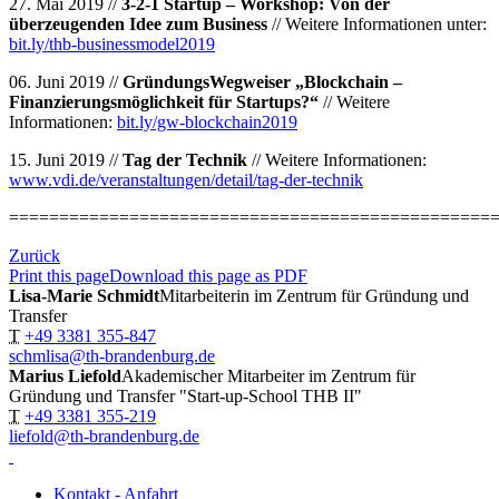
27. Mai 2019 //
3-2-1 Startup – Workshop: Von der
überzeugenden Idee zum Business
// Weitere Informationen unter:
bit.ly/thb-businessmodel2019
06. Juni 2019 //
GründungsWegweiser „Blockchain –
Finanzierungsmöglichkeit für Startups?“
// Weitere
Informationen:
bit.ly/gw-blockchain2019
15. Juni 2019 //
Tag der Technik
// Weitere Informationen:
www.vdi.de/veranstaltungen/detail/tag-der-technik
================================================
Zurück
Print this page
Download this page as PDF
Lisa-Marie Schmidt
Mitarbeiterin im Zentrum für Gründung und
Transfer
T
+49 3381 355-847
schmlisa@th-brandenburg.de
Marius Liefold
Akademischer Mitarbeiter im Zentrum für
Gründung und Transfer "Start-up-School THB II"
T
+49 3381 355-219
liefold@th-brandenburg.de
Kontakt - Anfahrt