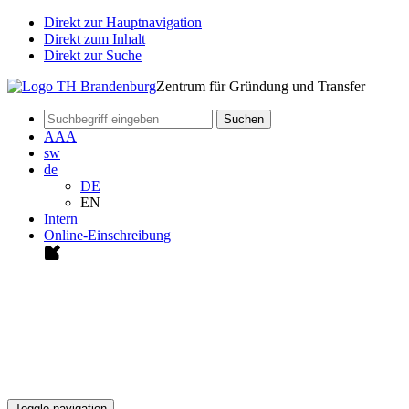
Direkt zur Hauptnavigation
Direkt zum Inhalt
Direkt zur Suche
Zentrum für Gründung und Transfer
Suchen
A
A
A
sw
de
DE
EN
Intern
Online-Einschreibung
Toggle navigation