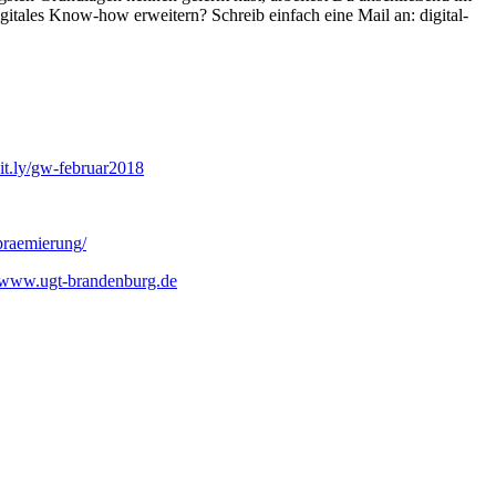
itales Know-how erweitern? Schreib einfach eine Mail an: digital-
it.ly/gw-februar2018
praemierung/
www.ugt-brandenburg.de