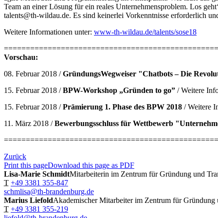
Team an einer Lösung für ein reales Unternehmensproblem. Los geht‘s
talents@th-wildau.de. Es sind keinerlei Vorkenntnisse erforderlich und
Weitere Informationen unter:
www-th-wildau.de/talents/sose18
================================================
Vorschau:
08. Februar 2018 /
GründungsWegweiser "Chatbots – Die Revolu
15. Februar 2018 /
BPW-Workshop „Gründen to go”
/ Weitere Inf
15. Februar 2018 /
Prämierung 1. Phase des BPW 2018
/ Weitere I
11. März 2018 /
Bewerbungsschluss für Wettbewerb "Unternehm
================================================
Zurück
Print this page
Download this page as PDF
Lisa-Marie Schmidt
Mitarbeiterin im Zentrum für Gründung und Tra
T
+49 3381 355-847
schmlisa@th-brandenburg.de
Marius Liefold
Akademischer Mitarbeiter im Zentrum für Gründung 
T
+49 3381 355-219
liefold@th-brandenburg.de