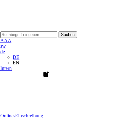
Suchen
A
A
A
sw
de
DE
EN
Intern
Online-Einschreibung