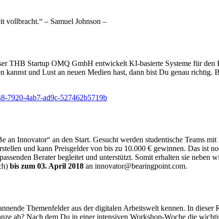
t vollbracht.“ – Samuel Johnson –
nser THB Startup OMQ GmbH entwickelt KI-basierte Systeme für den Ku
ten kannst und Lust an neuen Medien hast, dann bist Du genau richtig. B
d7548-7920-4ab7-ad9c-527462b5719b
e an Innovator“ an den Start. Gesucht werden studentische Teams mit 
rstellen und kann Preisgelder von bis zu 10.000 € gewinnen. Das ist no
se passenden Berater begleitet und unterstützt. Somit erhalten sie neb
sch)
bis zum 03. April 2018
an innovator@bearingpoint.com.
spannende Themenfelder aus der digitalen Arbeitswelt kennen. In dieser
anze ab? Nach dem Du in einer intensiven Workshop-Woche die wichtigs