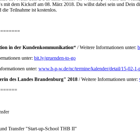
 mit dem Kickoff am 08. März 2018. Du willst dabei sein und Dein dig
 die Teilnahme ist kostenlos.
========
tion in der Kundenkommunikation“
/ Weitere Informationen unter:
b
ormationen unter:
bit.ly/gruenden-to-go
nformationen unter:
www.b-p-w.de/nc/termine/kalender/detail/15-02-1-
erin des Landes Brandenburg" 2018
/ Weitere Informationen unter:
=======
nsfer
und Transfer "Start-up-School THB II"