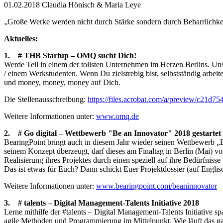
01.02.2018
Claudia Hönisch & Maria Leye
„Große Werke werden nicht durch Stärke sondern durch Beharrlichkei
Aktuelles:
1. # THB Startup – OMQ sucht Dich!
Werde Teil in einem der tollsten Unternehmen im Herzen Berlins. U
/ einem Werkstudenten. Wenn Du zielstrebig bist, selbstständig arbei
und money, money, money auf Dich.
Die Stellenausschreibung:
https://files.acrobat.com/a/preview/c21
Weitere Informationen unter:
www.omq.de
2. # Go digital – Wettbewerb "Be an Innovator" 2018 gestartet
BearingPoint bringt auch in diesem Jahr wieder seinen Wettbewerb „B
seinem Konzept überzeugt, darf dieses am Finaltag in Berlin (Mai) vo
Realisierung ihres Projektes durch einen speziell auf ihre Bedürfnis
Das ist etwas für Euch? Dann schickt Euer Projektdossier (auf Engli
Weitere Informationen unter:
www.bearingpoint.com/beaninnovator
3. # talents – Digital Management-Talents Initiative 2018
Lerne mithilfe der #talents – Digital Management-Talents Initiative 
agile Methoden und Programmierung im Mittelpunkt. Wie läuft das g