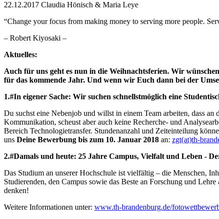
22.12.2017
Claudia Hönisch & Maria Leye
“Change your focus from making money to serving more people. Ser
– Robert Kiyosaki –
Aktuelles:
Auch für uns geht es nun in die Weihnachtsferien. Wir wünschen
für das kommende Jahr. Und wenn wir Euch dann bei der Umsetzu
1.
#In eigener Sache: Wir suchen schnellstmöglich eine Studentisc
Du suchst eine Nebenjob und willst in einem Team arbeiten, dass an de
Kommunikation, scheust aber auch keine Recherche- und Analysearbe
Bereich Technologietransfer. Stundenanzahl und Zeiteinteilung könn
uns
D
eine Bewerbung bis zum 10. Januar 2018
an:
zgt(at)th-bran
2.
#Damals und heute: 25 Jahre Campus, Vielfalt und Leben - D
Das Studium an unserer Hochschule ist vielfältig – die Menschen, Inh
Studierenden, den Campus sowie das Beste an Forschung und Lehre 
denken!
Weitere Informationen unter:
www.th-brandenburg.de/fotowettbewer