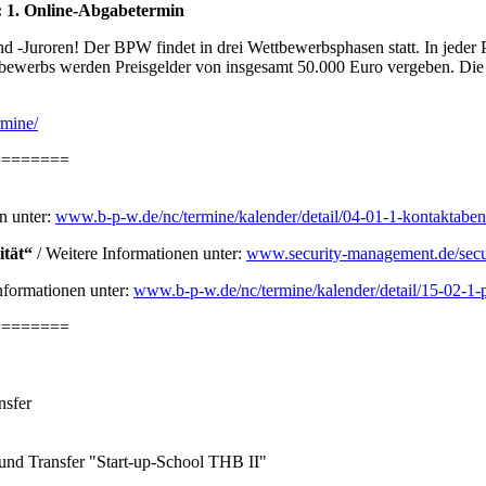
 1. Online-Abgabetermin
d -Juroren! Der BPW findet in drei Wettbewerbsphasen statt. In jede
werbs werden Preisgelder von insgesamt 50.000 Euro vergeben. Die Ei
rmine/
========
n unter:
www.b-p-w.de/nc/termine/kalender/detail/04-01-1-kontaktaben
ität“
/ Weitere Informationen unter:
www.security-management.de/secu
nformationen unter:
www.b-p-w.de/nc/termine/kalender/detail/15-02-1-
========
nsfer
und Transfer "Start-up-School THB II"