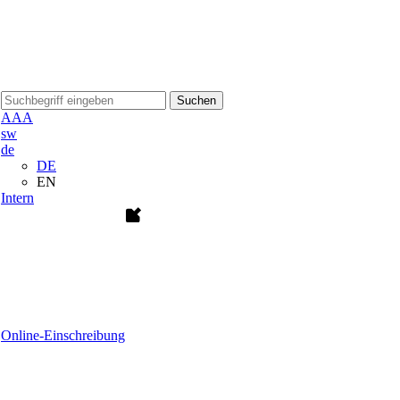
Suchen
A
A
A
sw
de
DE
EN
Intern
Online-Einschreibung