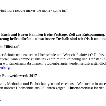
ving more people makes the money come in."
 Euch und Euren Familien frohe Festtage, Zeit zur Entspannung, B
ng helfen dürfen – umso besser. Deshalb sind wir frisch und mu
he Hilfskraft
r Schnittstelle zwischen Hochschule und Wirtschaft aktiv ist? Du bist 
iten? Dann komme zu uns ins Zentrum für Gründung und Transfer und u
en wir gemeinsam abstimmen, Studienbelange werden selbstverständlic
denburg.de
er Fotowettbewerb 2017
alte, Methoden und Fachrichtungen sind es ebenso. Wir suchen in unser
an unserer Hochschule aus 25 Jahren zeigen.
Einsendeschluss ist der 
b