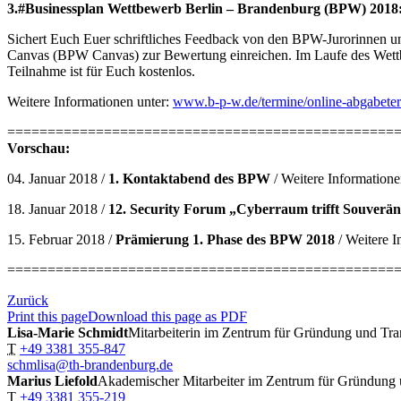
3.
#Businessplan Wettbewerb Berlin – Brandenburg (BPW) 2018:
Sichert Euch Euer schriftliches Feedback von den BPW-Jurorinnen un
Canvas (BPW Canvas) zur Bewertung einreichen. Im Laufe des Wettbe
Teilnahme ist für Euch kostenlos.
Weitere Informationen unter:
www.b-p-w.de/termine/online-abgabete
================================================
Vorschau:
04. Januar 2018 /
1. Kontaktabend des BPW
/ Weitere Informatione
18. Januar 2018 /
12. Security Forum „Cyberraum trifft Souverän
15. Februar 2018 /
Prämierung 1. Phase des BPW 2018
/ Weitere I
================================================
Zurück
Print this page
Download this page as PDF
Lisa-Marie Schmidt
Mitarbeiterin im Zentrum für Gründung und Tra
T
+49 3381 355-847
schmlisa@th-brandenburg.de
Marius Liefold
Akademischer Mitarbeiter im Zentrum für Gründung 
T
+49 3381 355-219