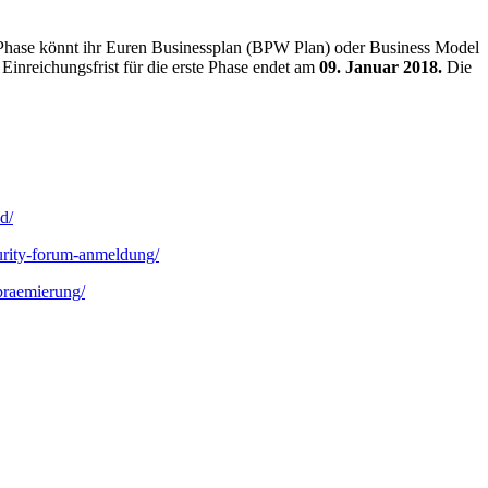
r Phase könnt ihr Euren Businessplan (BPW Plan) oder Business Model
nreichungsfrist für die erste Phase endet am
09. Januar 2018.
Die
d/
rity-forum-anmeldung/
praemierung/