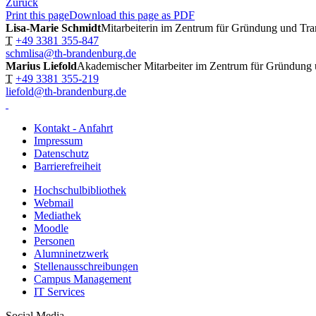
Zurück
Print this page
Download this page as PDF
Lisa-Marie Schmidt
Mitarbeiterin im Zentrum für Gründung und Tra
T
+49 3381 355-847
schmlisa@th-brandenburg.de
Marius Liefold
Akademischer Mitarbeiter im Zentrum für Gründung 
T
+49 3381 355-219
liefold@th-brandenburg.de
Kontakt - Anfahrt
Impressum
Datenschutz
Barrierefreiheit
Hochschulbibliothek
Webmail
Mediathek
Moodle
Personen
Alumninetzwerk
Stellenausschreibungen
Campus Management
IT Services
Social Media