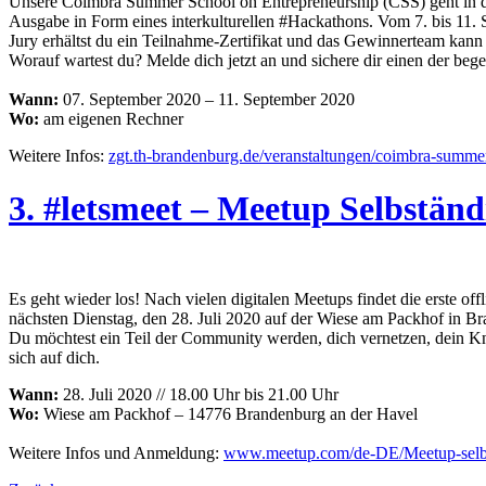
Unsere Coimbra Summer School on Entrepreneurship (CSS) geht in die 
Ausgabe in Form eines interkulturellen #Hackathons. Vom 7. bis 11.
Jury erhältst du ein Teilnahme-Zertifikat und das Gewinnerteam kann
Worauf wartest du? Melde dich jetzt an und sichere dir einen der bege
Wann:
07. September 2020 – 11. September 2020
Wo:
am eigenen Rechner
Weitere Infos:
zgt.th-brandenburg.de/veranstaltungen/coimbra-summer
3. #letsmeet – Meetup Selbständ
Es geht wieder los! Nach vielen digitalen Meetups findet die erste o
nächsten Dienstag, den 28. Juli 2020 auf der Wiese am Packhof in B
Du möchtest ein Teil der Community werden, dich vernetzen, dein Kn
sich auf dich.
Wann:
28. Juli 2020 // 18.00 Uhr bis 21.00 Uhr
Wo:
Wiese am Packhof – 14776 Brandenburg an der Havel
Weitere Infos und Anmeldung:
www.meetup.com/de-DE/Meetup-selbs