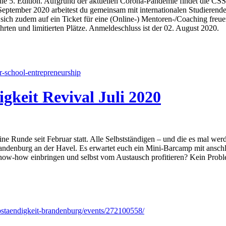
5. Edition. Aufgrund der aktuellen Corona-Pandemie findet die CSS ni
 September 2020 arbeitest du gemeinsam mit internationalen Studieren
 sich zudem auf ein Ticket für eine (Online-) Mentoren-/Coaching fre
hrten und limitierten Plätze. Anmeldeschluss ist der 02. August 2020.
-school-entrepreneurship
igkeit Revival Juli 2020
ffline Runde seit Februar statt. Alle Selbstständigen – und die es mal 
randenburg an der Havel. Es erwartet euch ein Mini-Barcamp mit ansc
ow-how einbringen und selbst vom Austausch profitieren? Kein Proble
taendigkeit-brandenburg/events/272100558/