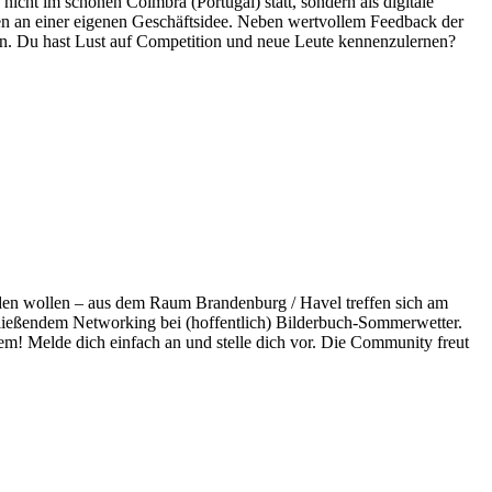
cht im schönen Coimbra (Portugal) statt, sondern als digitale
den an einer eigenen Geschäftsidee. Neben wertvollem Feedback der
uen. Du hast Lust auf Competition und neue Leute kennenzulernen?
werden wollen – aus dem Raum Brandenburg / Havel treffen sich am
hließendem Networking bei (hoffentlich) Bilderbuch-Sommerwetter.
m! Melde dich einfach an und stelle dich vor. Die Community freut