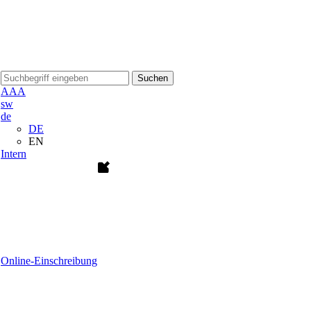
Suchen
A
A
A
sw
de
DE
EN
Intern
Online-Einschreibung