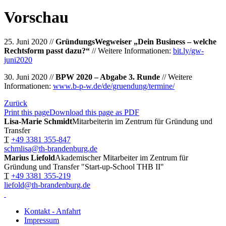
Vorschau
25. Juni 2020 //
GründungsWegweiser „Dein Business – welche
Rechtsform passt dazu?“
// Weitere Informationen:
bit.ly/gw-
juni2020
30. Juni 2020 //
BPW 2020 – Abgabe 3. Runde
// Weitere
Informationen:
www.b-p-w.de/de/gruendung/termine/
Zurück
Print this page
Download this page as PDF
Lisa-Marie Schmidt
Mitarbeiterin im Zentrum für Gründung und
Transfer
T
+49 3381 355-847
schmlisa@th-brandenburg.de
Marius Liefold
Akademischer Mitarbeiter im Zentrum für
Gründung und Transfer "Start-up-School THB II"
T
+49 3381 355-219
liefold@th-brandenburg.de
Kontakt - Anfahrt
Impressum