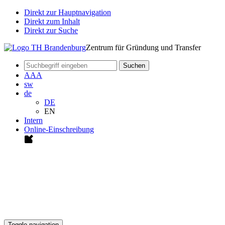
Direkt zur Hauptnavigation
Direkt zum Inhalt
Direkt zur Suche
Zentrum für Gründung und Transfer
Suchen
A
A
A
sw
de
DE
EN
Intern
Online-Einschreibung
Toggle navigation