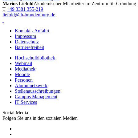
Marius Liefold
Akademischer Mitarbeiter im Zentrum für Gründung 
T
+49 3381 355-219
liefold@th-brandenburg.de
Kontakt - Anfahrt
Impressum
Datenschutz
Barrierefreiheit
Hochschulbibliothek
Webmail
Mediathek
Moodle
Personen
Alumninetzwerk
Stellenausschreibungen
Campus Management
IT Services
Social Media
Folgen Sie uns in den sozialen Medien