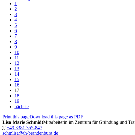
1
2
3
4
5
6
7
8
9
10
11
12
13
14
15
16
17
18
19
nächste
Print this page
Download this page as PDF
Lisa-Marie Schmidt
Mitarbeiterin im Zentrum für Gründung und Tra
T
+49 3381 355-847
schmlisa@th-brandenburg.de