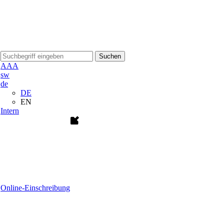
Suchen
A
A
A
sw
de
DE
EN
Intern
Online-Einschreibung