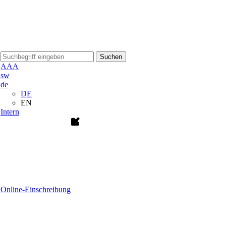
Suchen
A
A
A
sw
de
DE
EN
Intern
Online-Einschreibung