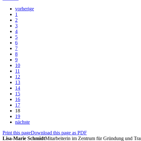
vorherige
1
2
3
4
5
6
7
8
9
10
11
12
13
14
15
16
17
18
19
nächste
Print this page
Download this page as PDF
Lisa-Marie Schmidt
Mitarbeiterin im Zentrum für Gründung und Tra